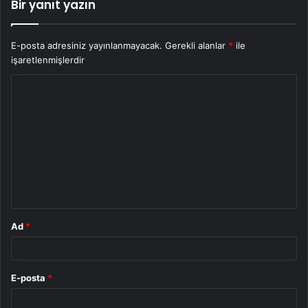
Bir yanıt yazın
E-posta adresiniz yayınlanmayacak.
Gerekli alanlar
*
ile
işaretlenmişlerdir
Y
o
r
u
m
*
Ad
*
E-posta
*