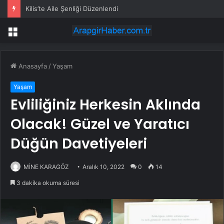
Eskişehir’de NATO Protestosu Gözaltılarına İlişkin Suç Duyurusu
Menü
Anasayfa
/
Yaşam
Yaşam
Evliliğiniz Herkesin Aklında
Olacak! Güzel ve Yaratıcı
Düğün Davetiyeleri
MİNE KARAGÖZ
Aralık 10, 2022
0
14
3 dakika okuma süresi