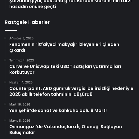
Şalvarını giydi, bostana girdi: Berdan Mardini’nin tarzı
hasadın önüne geçti
Rastgele Haberler
Ağustos 5, 2025
Fenomenin “İtfaiyeci makyajı” izleyenleri çileden
çıkardı
Temmuz 4, 2023
Curve ve Uniswap’teki USDT satışları yatırımcıları
korkutuyor
Haziran 4, 2025
Counterpoint, ABD gümrük vergisi belirsizliği nedeniyle
2025 akıllı telefon tahminini düşürdü
Mart 16, 2026
Yenişehir’de sanat ve kahkaha dolu 8 Mart!
Mayıs 8, 2026
Osmangazi’de Vatandaşlara İş Olanağı Sağlayan
Buluşmalar