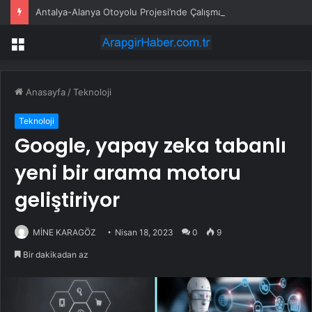
Antalya-Alanya Otoyolu Projesi’nde Çalışmalar Devam Ediyor
Menü
Anasayfa
/
Teknoloji
Teknoloji
Google, yapay zeka tabanlı
yeni bir arama motoru
geliştiriyor
MİNE KARAGÖZ
Nisan 18, 2023
0
9
Bir dakikadan az