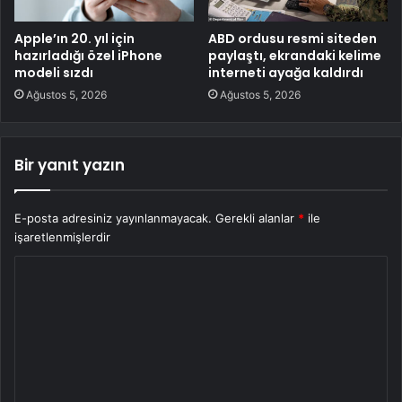
Apple’ın 20. yıl için
ABD ordusu resmi siteden
hazırladığı özel iPhone
paylaştı, ekrandaki kelime
modeli sızdı
interneti ayağa kaldırdı
Ağustos 5, 2026
Ağustos 5, 2026
Bir yanıt yazın
E-posta adresiniz yayınlanmayacak.
Gerekli alanlar
*
ile
işaretlenmişlerdir
Y
o
r
u
m