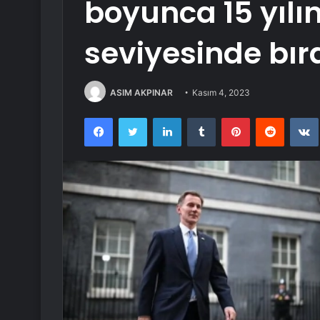
boyunca 15 yılı
seviyesinde bıra
ASIM AKPINAR
Kasım 4, 2023
Facebook
Twitter
LinkedIn
Tumblr
Pinterest
Reddit