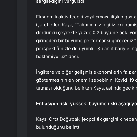
sergilediğini vurguladı.
Ekonomik aktivitedeki zayıflamaya ilişkin gös
işaret eden Kaya, “Tahminimiz İngiliz ekonomis
dördüncü çeyrekte yüzde 0,2 büyüme bekliyoru
girmeden bir büyüme performansı göreceğiz.” “
perspektifimizle de uyumlu. Şu an itibariyle İn
beklemiyoruz” dedi.
İngiltere ve diğer gelişmiş ekonomilerin faiz 
göstermesinin en önemli sebebinin, Kovid-19 dö
tutması olduğunu belirten Kaya, aslında gecikmiş
Enflasyon riski yüksek, büyüme riski aşağı yö
Kaya, Orta Doğu’daki jeopolitik gerginlik nedeniy
bulunduğunu belirtti.