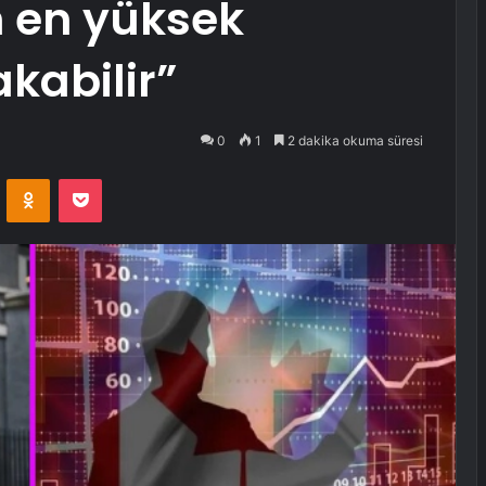
n en yüksek
kabilir”
0
1
2 dakika okuma süresi
VKontakte
Odnoklassniki
Pocket