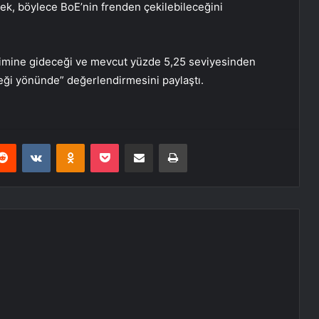
cek, böylece BoE’nin frenden çekilebileceğini
irimine gideceği ve mevcut yüzde 5,25 seviyesinden
ği yönünde” değerlendirmesini paylaştı.
erest
Reddit
VKontakte
Odnoklassniki
Pocket
E-Posta ile paylaş
Yazdır