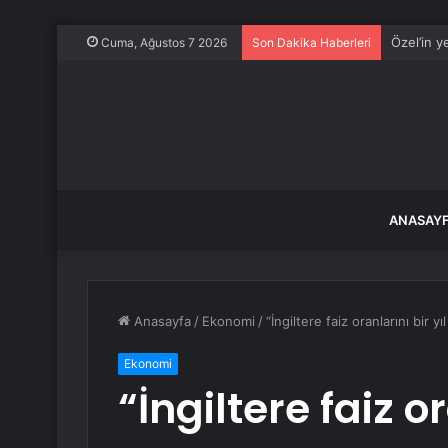
Özel’in ye
Cuma, Ağustos 7 2026
Son Dakika Haberleri
ANASAY
Anasayfa
/
Ekonomi
/
“İngiltere faiz oranlarını bir 
Ekonomi
“İngiltere faiz or