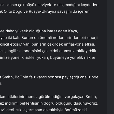
ancak artışın çok büyük seviyelere ulaşmadığını kaydeden
arak Orta Doğu ve Rusya-Ukrayna savaşını da içeren
öre daha yüksek olduğuna işaret eden Kaya,
yse iki katı. Bunun en önemli nedenlerinden biri enerji
n ikincil etkisi.” yani bunların çekirdek enflasyona etkisi.
 artış İngiliz ekonomisini çok ciddi olumsuz etkileyebilir.
mize yönelik riskler yukarı, büyümeye yönelik riskler
Smith, BoE’nin faiz kararı sonrası paylaştığı analizinde
i.
 tam etkilerinin henüz görülmediğini vurgulayan Smith,
iz indirimi beklentisinin doğru olduğunu düşünüyoruz.
z” dedi. sıkılaştırmanın da etkisiyle önümüzdeki