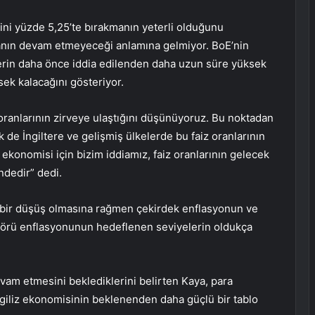
izini yüzde 5,25’te bırakmanın yeterli olduğunu
manın devam etmeyeceği anlamına gelmiyor. BoE’nin
zlerin daha önce iddia edilenden daha uzun süre yüksek
sek kalacağını gösteriyor.
z oranlarının zirveye ulaştığını düşünüyoruz. Bu noktadan
 de İngiltere ve gelişmiş ülkelerde bu faiz oranlarının
 ekonomisi için bizim iddiamız, faiz oranlarının gelecek
ndedir” dedi.
n bir düşüş olmasına rağmen çekirdek enflasyonun ve
sektörü enflasyonunun hedeflenen seviyelerin oldukça
evam etmesini beklediklerini belirten Kaya, para
İngiliz ekonomisinin beklenenden daha güçlü bir tablo