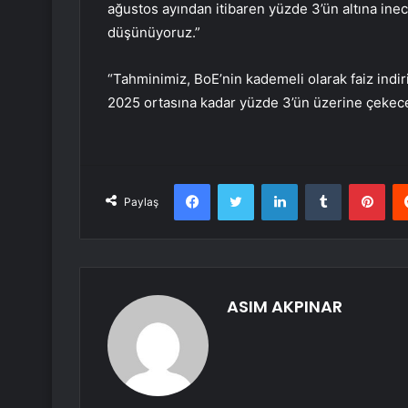
ağustos ayından itibaren yüzde 3’ün altına ine
düşünüyoruz.”
“Tahminimiz, BoE’nin kademeli olarak faiz ind
2025 ortasına kadar yüzde 3’ün üzerine çekece
Facebook
Twitter
LinkedIn
Tumblr
Pint
Paylaş
ASIM AKPINAR