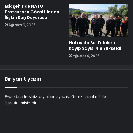
Eskişehir’de NATO
Protestosu Gözaltılarına
İlişkin Suç Duyurusu
Ağustos 6, 2026
Hatay’da Sel Felaketi:
Kayıp Sayısı 4’e Yükseldi
Ağustos 6, 2026
Bir yanıt yazın
E-posta adresiniz yayınlanmayacak.
Gerekli alanlar
*
ile
işaretlenmişlerdir
Y
o
r