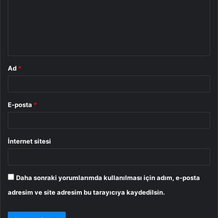
u
m
*
Ad
*
E-posta
*
İnternet sitesi
Daha sonraki yorumlarımda kullanılması için adım, e-posta
adresim ve site adresim bu tarayıcıya kaydedilsin.