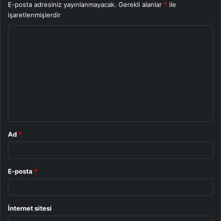
E-posta adresiniz yayınlanmayacak.
Gerekli alanlar
*
ile
işaretlenmişlerdir
Y
o
r
u
m
*
Ad
*
E-posta
*
İnternet sitesi