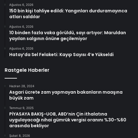
Ağustos 6, 2026
150 bin kişi tahliye edildi: Yangınları durduramayınca
atları saldılar
Ağustos 6, 2026
10 binden fazla vaka görüldü, sayı artıyor: Maruldan
yayılan salgının önüne geçilemiyor
Ağustos 6, 2026
Hatay’da Sel Felaketi: Kayıp Sayısı 4’e Yükseldi
Rastgele Haberler
Haziran 28, 2024
Asgari ücrete zam yapmayan bakanların maaşına
büyük zam
Temmuz 9, 2025
PİYASAYA BAKIŞ-UOB, ABD’nin Çin ithalatına
uygulayacağı nihai gümrük vergisi oranını %30-%60
arasında bekliyor
Şubat 8, 2026