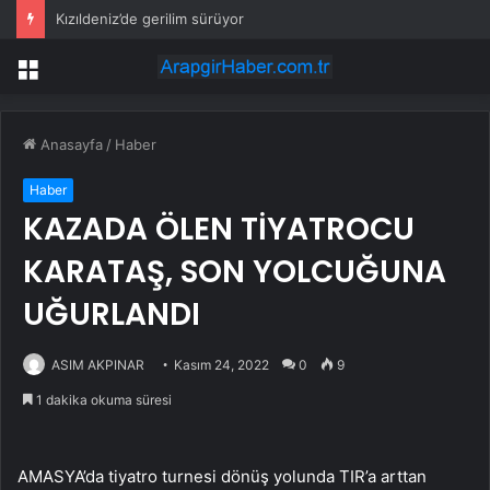
Kızıldeniz’de gerilim sürüyor
Menü
Anasayfa
/
Haber
Haber
KAZADA ÖLEN TİYATROCU
KARATAŞ, SON YOLCUĞUNA
UĞURLANDI
ASIM AKPINAR
Kasım 24, 2022
0
9
1 dakika okuma süresi
AMASYA’da tiyatro turnesi dönüş yolunda TIR’a arttan