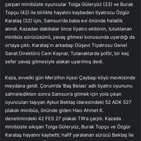
çarpan minibüste oyuncular Tolga Güleryüz (33) ve Burak
Topçu (42) ile birlikte hayatını kaybeden tiyatrocu Özgür
Karataş (32) için, Samsun’da baba evi önünde helallik
alındı. Kazadan dakikalar önce tiyatro ekibinin, tutuklanan
minibüs sürücüsünü, yavaş gitmesi konusunda uyardığı da
ortaya çıktı. Karataş’ın arkadaşı Düşevi Tiyatrosu Genel
Sanat Direktörü Cem Kaynar, Tutanaklarda şoför, bir kaç
sefer yavaş gitmesiyle alakalı uyarılmış dedi.
Kaza, evvelki gün Merzifon ilçesi Çaybaşı köyü mevkisinde
meydana geldi. Çorum’da ‘Baş Belası’ adlı tiyatro oyununu
sahneledikten sonra Samsun’a gitmek için yola çıkan
oyuncuları taşıyan Aykut Bektaş idaresindeki 52 ADK 527
plakalı minibüs, önünde giden Hacı Ahmet K.
denetimindeki 42 FES 27 plakalı TIR’a çarptı. Kazada
minibüste sıkışan Tolga Güleryüz, Burak Topçu ve Özgür
Karataş hayatını kaybetti; hafif yaralanan sürücü Bektaş ile