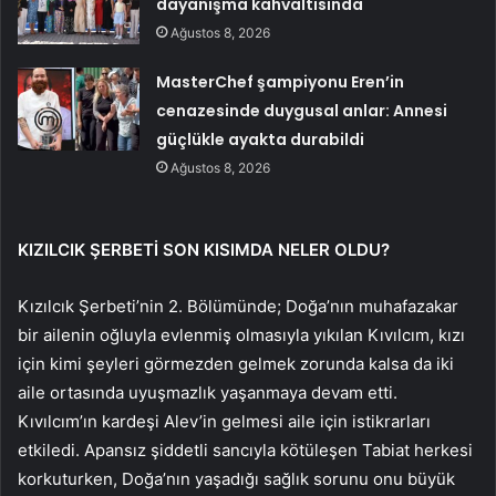
dayanışma kahvaltısında
Ağustos 8, 2026
MasterChef şampiyonu Eren’in
cenazesinde duygusal anlar: Annesi
güçlükle ayakta durabildi
Ağustos 8, 2026
KIZILCIK ŞERBETİ SON KISIMDA NELER OLDU?
Kızılcık Şerbeti’nin 2. Bölümünde; Doğa’nın muhafazakar
bir ailenin oğluyla evlenmiş olmasıyla yıkılan Kıvılcım, kızı
için kimi şeyleri görmezden gelmek zorunda kalsa da iki
aile ortasında uyuşmazlık yaşanmaya devam etti.
Kıvılcım’ın kardeşi Alev’in gelmesi aile için istikrarları
etkiledi. Apansız şiddetli sancıyla kötüleşen Tabiat herkesi
korkuturken, Doğa’nın yaşadığı sağlık sorunu onu büyük