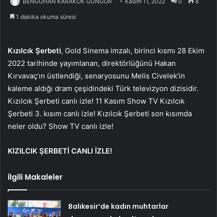
BENGÜHAN KARAKÖK GÜNGÖR
Kasım 11, 2022
0
8
1 dakika okuma süresi
Kızılcık Şerbeti
, Gold Sinema imzalı, birinci kısmı 28 Ekim
2022 tarihinde yayımlanan, direktörlüğünü Hakan
Kırvavaç’ın üstlendiği, senaryosunu Melis Civelek’in
kaleme aldığı dram çeşidindeki Türk televizyon dizisidir.
Kızılcık Şerbeti canlı izle! 11 Kasım Show TV Kızılcık
Şerbeti 3. kısım canlı izle! Kızılcık Şerbeti son kısımda
neler oldu? Show TV canlı izle!
KIZILCIK ŞERBETİ CANLI İZLE!
İlgili Makaleler
Balıkesir’de kadın muhtarlar