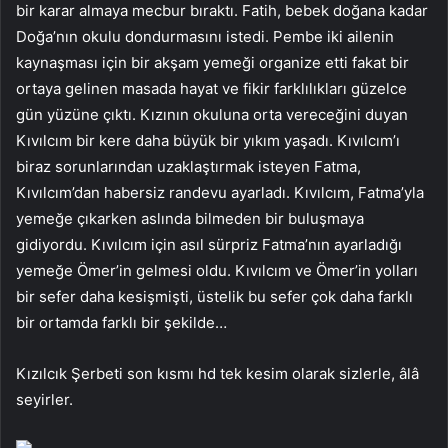
bir karar almaya mecbur bıraktı. Fatih, bebek doğana kadar
Doğa’nın okulu dondurmasını istedi. Pembe iki ailenin
kaynaşması için bir akşam yemeği organize etti fakat bir
ortaya gelinen masada hayat ve fikir farklılıkları güzelce
gün yüzüne çıktı. Kızının okuluna orta vereceğini duyan
Kıvılcım bir kere daha büyük bir yıkım yaşadı. Kıvılcım’ı
biraz sorunlarından uzaklaştırmak isteyen Fatma,
Kıvılcım’dan habersiz randevu ayarladı. Kıvılcım, Fatma’yla
yemeğe çıkarken aslında bilmeden bir buluşmaya
gidiyordu. Kıvılcım için asıl sürpriz Fatma’nın ayarladığı
yemeğe Ömer’in gelmesi oldu. Kıvılcım ve Ömer’in yolları
bir sefer daha kesişmişti, üstelik bu sefer çok daha farklı
bir ortamda farklı bir şekilde…
Kızılcık Şerbeti son kısmı hd tek kesim olarak sizlerle, âlâ
seyirler.