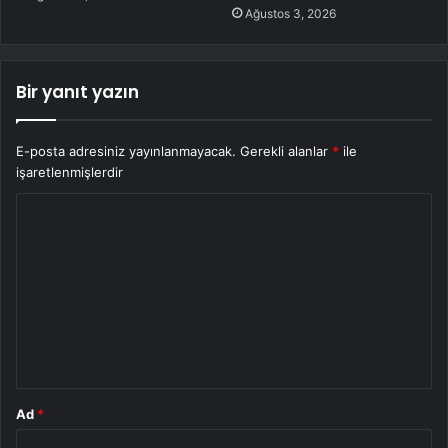
Ağustos 3, 2026
Bir yanıt yazın
E-posta adresiniz yayınlanmayacak.
Gerekli alanlar
*
ile
işaretlenmişlerdir
Y
o
r
u
m
*
Ad
*