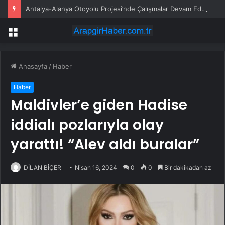
Antalya-Alanya Otoyolu Projesi’nde Çalışmalar Devam Ediyor
Menü
Anasayfa
/
Haber
Haber
Maldivler’e giden Hadise
iddialı pozlarıyla olay
yarattı! “Alev aldı buralar”
DİLAN BİÇER
Nisan 16, 2024
0
0
Bir dakikadan az