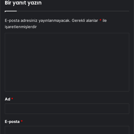
Bir yanıt yazın
E-posta adresiniz yayınlanmayacak.
Gerekli alanlar
*
ile
işaretlenmişlerdir
Y
o
r
u
m
*
Ad
*
E-posta
*