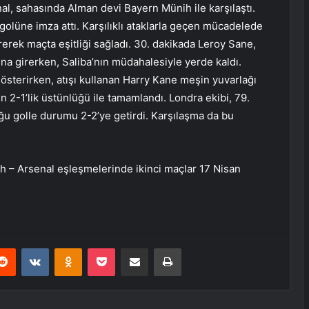
al, sahasında Alman devi Bayern Münih ile karşılaştı.
golüne imza attı. Karşılıklı ataklarla geçen mücadelede
erek maçta eşitliği sağladı. 30. dakikada Leroy Sane,
ına girerken, Saliba’nın müdahalesiyle yerde kaldı.
österirken, atışı kullanan Harry Kane meşin yuvarlağı
in 2-1’lik üstünlüğü ile tamamlandı. Londra ekibi, 79.
u golle durumu 2-2’ye getirdi. Karşılaşma da bu
 – Arsenal eşleşmelerinde ikinci maçlar 17 Nisan
erest
Reddit
VKontakte
Odnoklassniki
Pocket
E-Posta ile paylaş
Yazdır