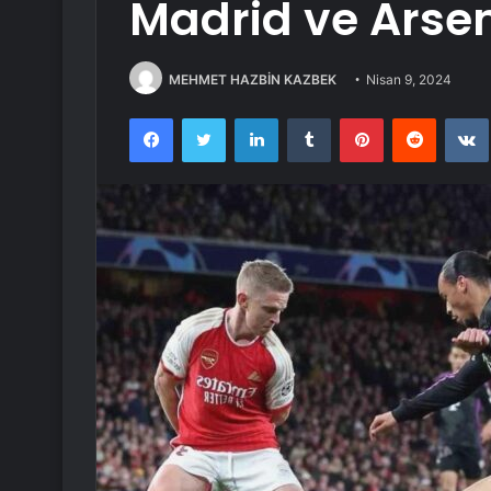
Madrid ve Arsen
MEHMET HAZBİN KAZBEK
Nisan 9, 2024
Facebook
Twitter
LinkedIn
Tumblr
Pinterest
Reddit