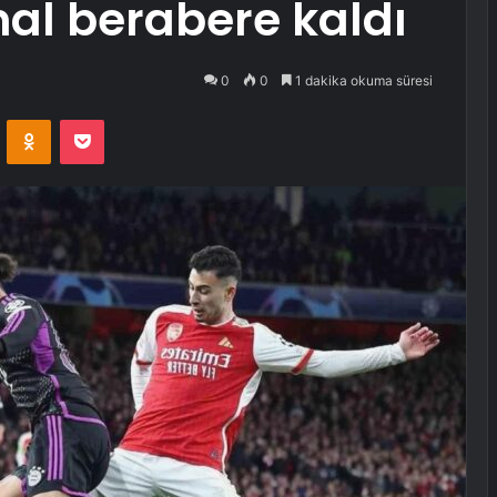
al berabere kaldı
0
0
1 dakika okuma süresi
VKontakte
Odnoklassniki
Pocket