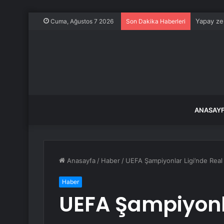
Yapay zek
Cuma, Ağustos 7 2026
Son Dakika Haberleri
ANASAY
Anasayfa
/
Haber
/
UEFA Şampiyonlar Ligi’nde Real
Haber
UEFA Şampiyonla