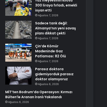
Yaz meyvesinin kilosu
300 liraya fırladı, emekli
isyan etti
Ağustos 7, 2026
Sadece tank değil:
Almanya’nın yeni savaş
planı dikkat çekti
Ağustos 7, 2026
Çin’de Kömür
Madeninde Gaz
Patlaması: 82 Ölü
Ağustos 7, 2026
Parasız doktora
gidemiyorduk parasız
doktor olamıyoruz
Ağustos 6, 2026
MİT’ten Bodrum’da Operasyon: Kırmızı
Bülten’le Aranan İranlı Yakalandı
Ağustos 6, 2026