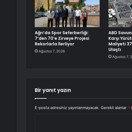
Ağrı’da Spor Seferberliği:
ABD Savunm
7’den 70’e Zirveye Projesi
Karşı Yürü
Rekorlarla İlerliyor
Maliyeti 37
Ulaştı
Ağustos 7, 2026
Ağustos 7, 
Bir yanıt yazın
E-posta adresiniz yayınlanmayacak.
Gerekli alanlar
*
i
Y
o