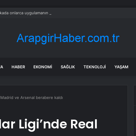
ada onlarca uygulamanın yerini tek asistan alabilir
FA
HABER
EKONOMI
SAĞLIK
TEKNOLOJI
YAŞAM
 Madrid ve Arsenal berabere kaldı
r Ligi’nde Real