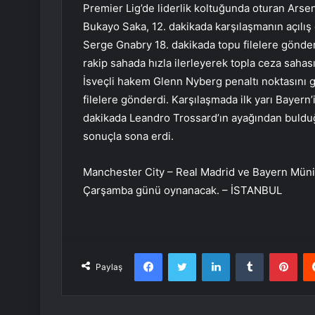
Premier Lig’de liderlik koltuğunda oturan Arsen
Bukayo Saka, 12. dakikada karşılaşmanın açılış 
Serge Gnabry 18. dakikada topu filelere gönder
rakip sahada hızla ilerleyerek topla ceza sahas
İsveçli hakem Glenn Nyberg penaltı noktasını g
filelere gönderdi. Karşılaşmada ilk yarı Bayern’
dakikada Leandro Trossard’ın ayağından bulduğ
sonuçla sona erdi.
Manchester City – Real Madrid ve Bayern Münih
Çarşamba günü oynanacak. – İSTANBUL
Facebook
Twitter
LinkedIn
Tumblr
Pint
Paylaş