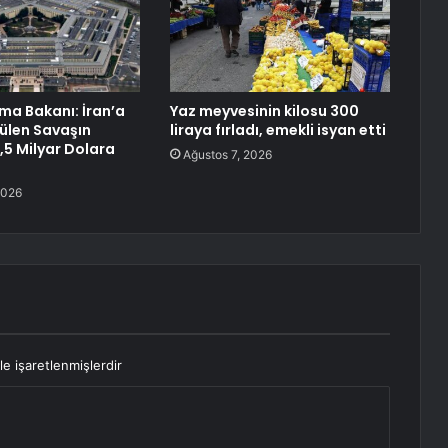
a Bakanı: İran’a
Yaz meyvesinin kilosu 300
tülen Savaşın
liraya fırladı, emekli isyan etti
,5 Milyar Dolara
Ağustos 7, 2026
2026
le işaretlenmişlerdir