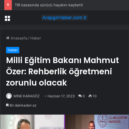
TIR kazasında sürücü hayatını kaybetti
Menü
Anasayfa
/
Haber
Haber
Milli Eğitim Bakanı Mahmut
Özer: Rehberlik öğretmeni
zorunlu olacak
MİNE KARAGÖZ
Haziran 17, 2023
0
10
Bir dakikadan az