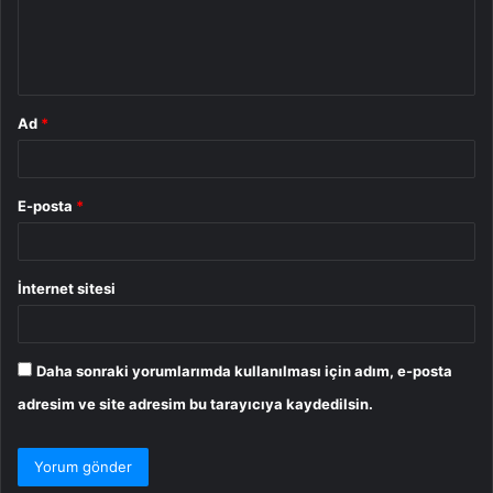
m
*
Ad
*
E-posta
*
İnternet sitesi
Daha sonraki yorumlarımda kullanılması için adım, e-posta
adresim ve site adresim bu tarayıcıya kaydedilsin.