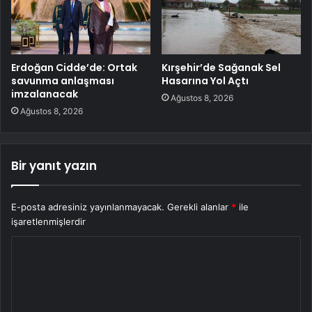
Erdoğan Cidde’de: Ortak
Kırşehir’de Sağanak Sel
savunma anlaşması
Hasarına Yol Açtı
imzalanacak
Ağustos 8, 2026
Ağustos 8, 2026
Bir yanıt yazın
E-posta adresiniz yayınlanmayacak.
Gerekli alanlar
*
ile
işaretlenmişlerdir
Y
o
r
u