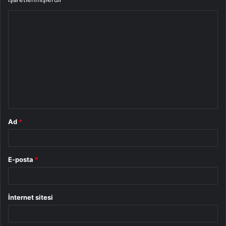
Y
o
r
u
m
*
Ad
*
E-posta
*
İnternet sitesi