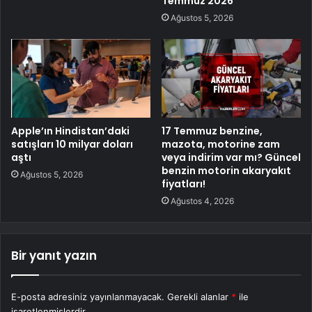
Temmuz 2026
Ağustos 5, 2026
Apple’ın Hindistan’daki
17 Temmuz benzine,
satışları 10 milyar doları
mazota, motorine zam
aştı
veya indirim var mı? Güncel
benzin motorin akaryakıt
Ağustos 5, 2026
fiyatları!
Ağustos 4, 2026
Bir yanıt yazın
E-posta adresiniz yayınlanmayacak.
Gerekli alanlar
*
ile
işaretlenmişlerdir