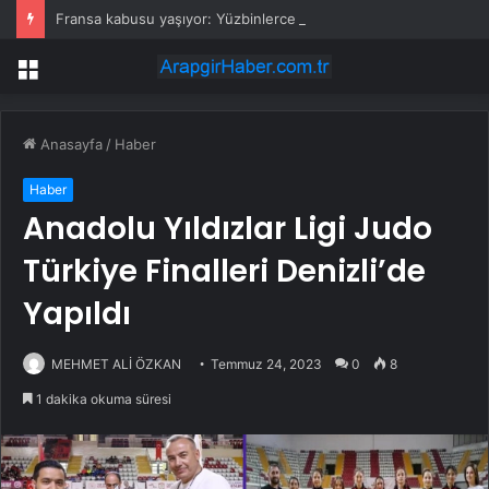
Fransa kabusu yaşıyor: Yüzbinlerce kişi kaçıyor alevler kovalıyor
Menü
Anasayfa
/
Haber
Haber
Anadolu Yıldızlar Ligi Judo
Türkiye Finalleri Denizli’de
Yapıldı
MEHMET ALİ ÖZKAN
Temmuz 24, 2023
0
8
1 dakika okuma süresi