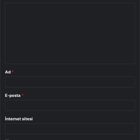
Y
o
r
u
m
*
Ad
*
E-posta
*
İnternet sitesi