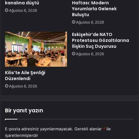
kanalına düştü
Haftası: Modern
Yorumlarla Gelenek
Ağustos 6, 2026
Buluştu
Ağustos 6, 2026
Eskişehir’de NATO
Protestosu Gözaltılarına
İlişkin Suç Duyurusu
Ağustos 6, 2026
Kilis’te Aile Şenliği
Düzenlendi
Ağustos 6, 2026
Bir yanıt yazın
E-posta adresiniz yayınlanmayacak.
Gerekli alanlar
*
ile
işaretlenmişlerdir