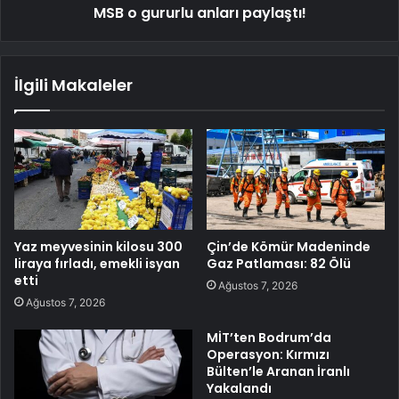
MSB o gururlu anları paylaştı!
İlgili Makaleler
Yaz meyvesinin kilosu 300
Çin’de Kömür Madeninde
liraya fırladı, emekli isyan
Gaz Patlaması: 82 Ölü
etti
Ağustos 7, 2026
Ağustos 7, 2026
MİT’ten Bodrum’da
Operasyon: Kırmızı
Bülten’le Aranan İranlı
Yakalandı