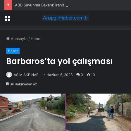
ABD Savunma Bakanı: İran’a Karşı Yürütülen Savaşın Maliyeti 37,5 Milyar Dolara Ulaştı
Menü
Anasayfa
/
Haber
Haber
Barbaros’ta yol çalışması
ASIM AKPINAR
Haziran 5, 2023
0
10
Bir dakikadan az