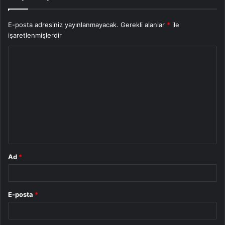
E-posta adresiniz yayınlanmayacak.
Gerekli alanlar
*
ile
işaretlenmişlerdir
Y
o
r
u
m
*
Ad
*
E-posta
*