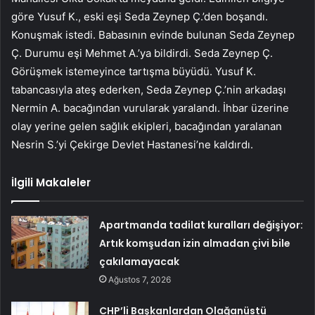
göre Yusuf K., eski eşi Seda Zeynep Ç.’den boşandı.
Konuşmak istedi. Babasının evinde bulunan Seda Zeynep
Ç. Durumu eşi Mehmet A.’ya bildirdi. Seda Zeynep Ç.
Görüşmek istemeyince tartışma büyüdü. Yusuf K.
tabancasıyla ateş ederken, Seda Zeynep Ç.’nin arkadaşı
Nermin A. bacağından vurularak yaralandı. İhbar üzerine
olay yerine gelen sağlık ekipleri, bacağından yaralanan
Nesrin S.’yi Çekirge Devlet Hastanesi’ne kaldırdı.
İlgili Makaleler
Apartmanda tadilat kuralları değişiyor:
Artık komşudan izin almadan çivi bile
çakılamayacak
Ağustos 7, 2026
CHP’li Başkanlardan Olağanüstü