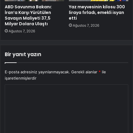
ABD Savunma Bakanı:
Yaz meyvesinin kilosu 300
İran’a Karşı Yürütülen
liraya fırladı, emekli isyan
Savaşın Maliyeti 37,5
etti
Milyar Dolara Ulaştı
Ağustos 7, 2026
Ağustos 7, 2026
Bir yanıt yazın
E-posta adresiniz yayınlanmayacak.
Gerekli alanlar
*
ile
işaretlenmişlerdir
Y
o
r
u
m