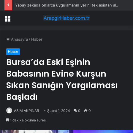
Yapay zekada onlarca uygulamanın yerini tek asistan alabilir
Menü
Anasayfa
/
Haber
Haber
Bursa’da Eski Eşinin
Babasının Evine Kurşun
Sıkan Sanığın Yargılaması
Başladı
ASIM AKPINAR
Şubat 1, 2024
0
0
1 dakika okuma süresi