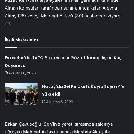
Kuzey Ren-Vestfalya eyaletinin Heiligenhaus kentinde
Alman komşuları tarafından sular altında kalan Aleyna
Aktaş (25) ve eşi Mehmet Aktaş’ı (30) hastanede ziyaret
etti.
İlgili Makaleler
Eskişehir’de NATO Protestosu Gözaltılarına İlişkin Suç
Duyurusu
Ağustos 6, 2026
Hatay’da Sel Felaketi: Kayıp Sayısı 4’e
Yükseldi
Ağustos 6, 2026
Bakan Çavuşoğlu, Şen’in ziyareti sırasında saldırıya
uğrayan Mehmet Aktaş’ın babası Mustafa Aktaş ile