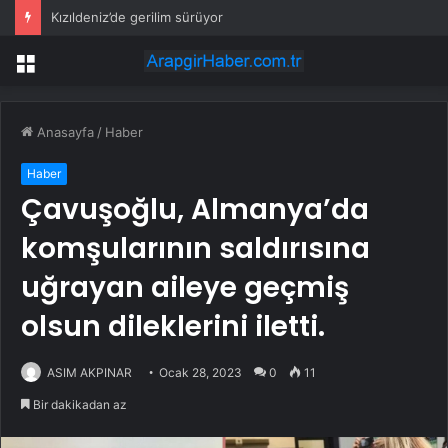
Kızıldeniz’de gerilim sürüyor
Menü
Anasayfa
/
Haber
Haber
Çavuşoğlu, Almanya’da
komşularının saldırısına
uğrayan aileye geçmiş
olsun dileklerini iletti.
ASIM AKPINAR
Ocak 28, 2023
0
11
Bir dakikadan az