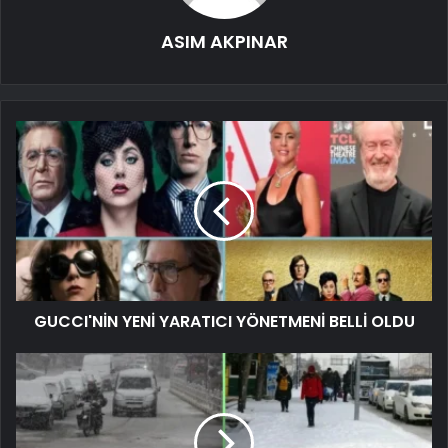
ASIM AKPINAR
GUCCI'NİN YENİ YARATICI YÖNETMENİ BELLİ OLDU