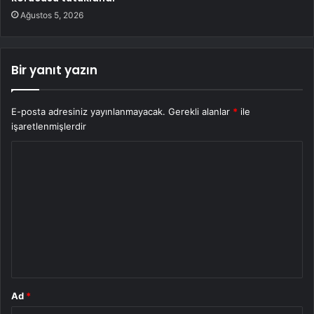
Ağustos 5, 2026
Bir yanıt yazın
E-posta adresiniz yayınlanmayacak.
Gerekli alanlar
*
ile
işaretlenmişlerdir
Y
o
r
u
m
*
Ad
*