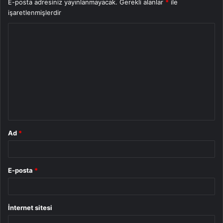
E-posta adresiniz yayınlanmayacak.
Gerekli alanlar
*
ile
işaretlenmişlerdir
Y
o
r
u
m
*
Ad
*
E-posta
*
İnternet sitesi