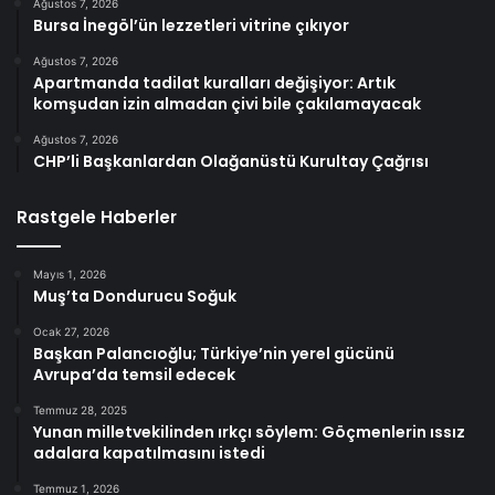
Ağustos 7, 2026
Bursa İnegöl’ün lezzetleri vitrine çıkıyor
Ağustos 7, 2026
Apartmanda tadilat kuralları değişiyor: Artık
komşudan izin almadan çivi bile çakılamayacak
Ağustos 7, 2026
CHP’li Başkanlardan Olağanüstü Kurultay Çağrısı
Rastgele Haberler
Mayıs 1, 2026
Muş’ta Dondurucu Soğuk
Ocak 27, 2026
Başkan Palancıoğlu; Türkiye’nin yerel gücünü
Avrupa’da temsil edecek
Temmuz 28, 2025
Yunan milletvekilinden ırkçı söylem: Göçmenlerin ıssız
adalara kapatılmasını istedi
Temmuz 1, 2026