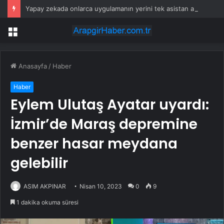
Yapay zekada onlarca uygulamanın yerini tek asistan alabilir
Menü
Anasayfa
/
Haber
Haber
Eylem Ulutaş Ayatar uyardı:
İzmir’de Maraş depremine
benzer hasar meydana
gelebilir
ASIM AKPINAR
Nisan 10, 2023
0
9
1 dakika okuma süresi