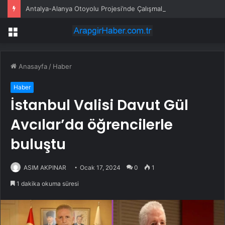
Antalya-Alanya Otoyolu Projesi’nde Çalışmalar Devam Ediyor
Menü
Anasayfa
/
Haber
Haber
İstanbul Valisi Davut Gül
Avcılar’da öğrencilerle
buluştu
ASIM AKPINAR
Ocak 17, 2024
0
1
1 dakika okuma süresi