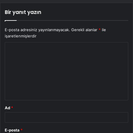
Bir yanıt yazın
E-posta adresiniz yayınlanmayacak.
Gerekli alanlar
*
ile
işaretlenmişlerdir
Y
o
r
u
m
*
Ad
*
E-posta
*