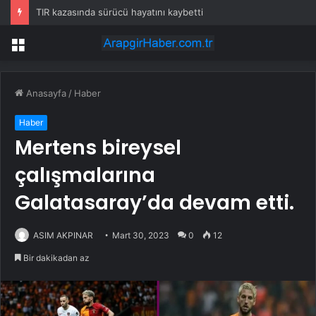
TIR kazasında sürücü hayatını kaybetti
Menü
Anasayfa
/
Haber
Haber
Mertens bireysel
çalışmalarına
Galatasaray’da devam etti.
ASIM AKPINAR
Mart 30, 2023
0
12
Bir dakikadan az