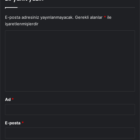
E-posta adresiniz yayınlanmayacak.
Gerekli alanlar
*
ile
işaretlenmişlerdir
Y
o
r
u
m
*
Ad
*
E-posta
*