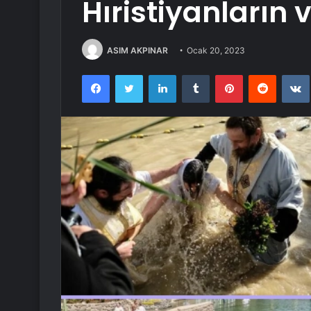
Hıristiyanların v
ASIM AKPINAR
Ocak 20, 2023
Facebook
Twitter
LinkedIn
Tumblr
Pinterest
Reddit