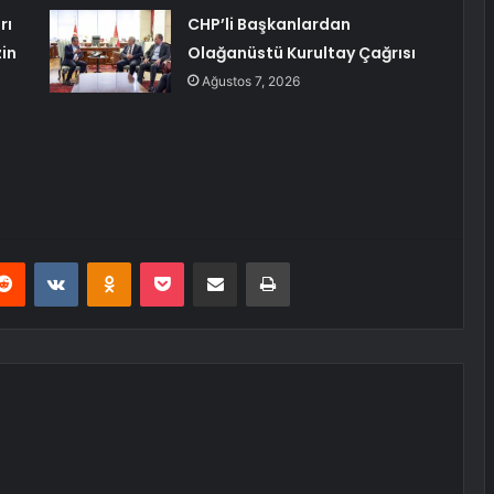
rı
CHP’li Başkanlardan
in
Olağanüstü Kurultay Çağrısı
Ağustos 7, 2026
erest
Reddit
VKontakte
Odnoklassniki
Pocket
E-Posta ile paylaş
Yazdır