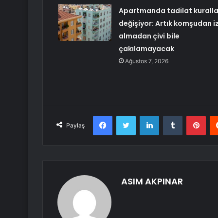
Apartmanda tadilat kuralla
değişiyor: Artık komşudan iz
almadan çivi bile
çakılamayacak
Ağustos 7, 2026
Facebook
Twitter
LinkedIn
Tumblr
Pint
Paylaş
ASIM AKPINAR