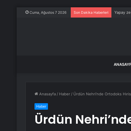
Yapay zek
Cuma, Ağustos 7 2026
Son Dakika Haberleri
ANASAY
Anasayfa
/
Haber
/
Ürdün Nehri’nde Ortodoks Hıristi
Haber
Ürdün Nehri’nd