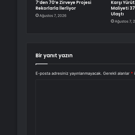
7’den 70’e Zirveye Projesi
Karşı Yürü
Rekorlarla İlerliyor
Maliyeti 37
Ulaştı
Ağustos 7, 2026
Ağustos 7, 
Bir yanıt yazın
E-posta adresiniz yayınlanmayacak.
Gerekli alanlar
*
i
Y
o
r
u
m
*