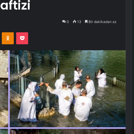
aftizi
0
13
Bir dakikadan az
VKontakte
Odnoklassniki
Pocket