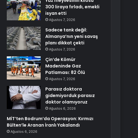
Yaz meyvesinin kilosu
300 liraya fırladı, emekli
isyan etti
Ağustos 7, 2026
Sadece tank değil:
Almanya’nın yeni savaş
planı dikkat çekti
Ağustos 7, 2026
Çin’de Kömür
Madeninde Gaz
Patlaması: 82 Ölü
Ağustos 7, 2026
Parasız doktora
gidemiyorduk parasız
doktor olamıyoruz
Ağustos 6, 2026
MİT’ten Bodrum’da Operasyon: Kırmızı
Bülten’le Aranan İranlı Yakalandı
Ağustos 6, 2026