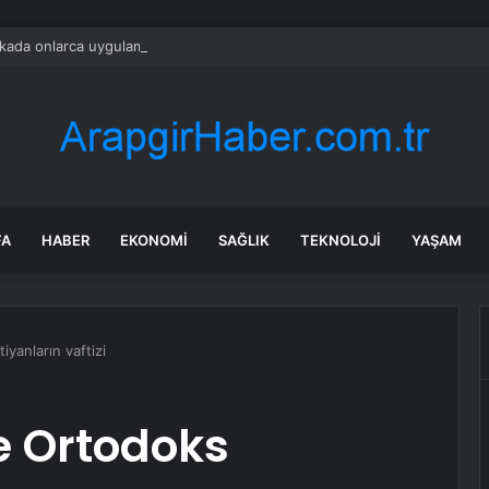
ada onlarca uygulamanın yerini tek asistan alabilir
FA
HABER
EKONOMI
SAĞLIK
TEKNOLOJI
YAŞAM
yanların vaftizi
e Ortodoks